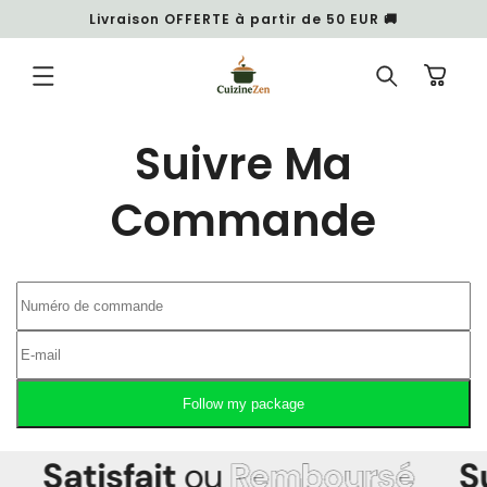
et
Livraison OFFERTE à partir de 50 EUR 🚚
passer
au
contenu
Panier
Suivre Ma
Commande
Follow my package
Satisfait
ou
Remboursé
S