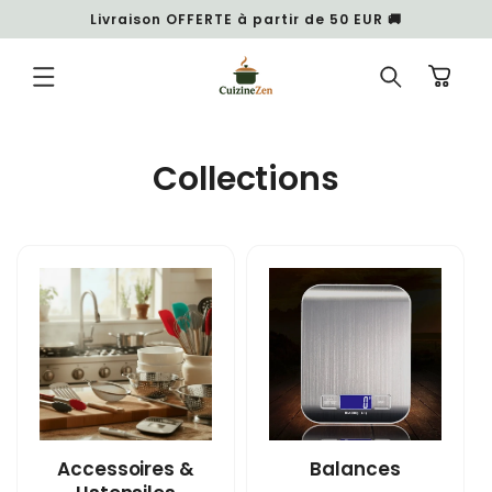
et
Livraison OFFERTE à partir de 50 EUR 🚚
passer
au
contenu
Panier
Collections
Accessoires &
Balances