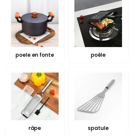
poele en fonte
poêle
râpe
spatule