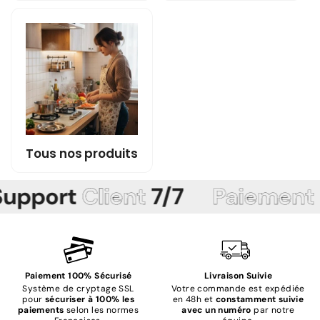
Tous nos produits
upport
Client
7/7
Paiement
S
Paiement 100% Sécurisé
Livraison Suivie
Système de cryptage SSL
Votre commande est expédiée
pour
sécuriser à 100% les
en 48h et
constamment suivie
paiements
selon les normes
avec un numéro
par notre